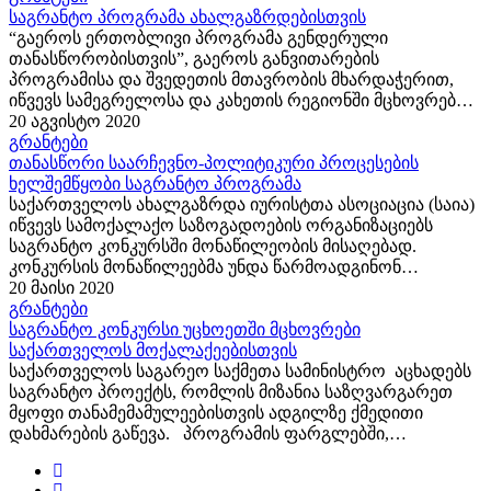
(არაკომერციულ) იურიდიულ პირს...
საგრანტო პროგრამა ახალგაზრდებისთვის
“გაეროს ერთობლივი პროგრამა გენდერული
თანასწორობისთვის”, გაეროს განვითარების
პროგრამისა და შვედეთის მთავრობის მხარდაჭერით,
იწვევს სამეგრელოსა და კახეთის რეგიონში მცხოვრებ
18-21 წლის ახალგაზრდებს საგრანტო
20 აგვისტო 2020
პროგრამაში “ახალბედა ამომრჩევლების ცნობიერების
გრანტები
გაზრდა თანასწორი პოლიტიკური ჩართულობის შესახებ”
თანასწორი საარჩევნო-პოლიტიკური პროცესების
მონაწილეობის...
ხელშემწყობი საგრანტო პროგრამა
საქართველოს ახალგაზრდა იურისტთა ასოციაცია (საია)
იწვევს სამოქალაქო საზოგადოების ორგანიზაციებს
საგრანტო კონკურსში მონაწილეობის მისაღებად.
კონკურსის მონაწილეებმა უნდა წარმოადგინონ
პოლიტიკური თანასწორობის კვლევის მეთოდოლოგიის
20 მაისი 2020
შემუშავების გზები. საგრანტო კონკურსი ცხადდება აშშ-ს
გრანტები
საერთაშორისო განვითარების სააგენტოს...
საგრანტო კონკურსი უცხოეთში მცხოვრები
საქართველოს მოქალაქეებისთვის
საქართველოს საგარეო საქმეთა სამინისტრო აცხადებს
საგრანტო პროექტს, რომლის მიზანია საზღვარგარეთ
მყოფი თანამემამულეებისთვის ადგილზე ქმედითი
დახმარების გაწევა. პროგრამის ფარგლებში,
კონკურსის წესით, დაფინანსდება საზღვარგარეთ
მცხოვრები საქართველოს მოქალაქეების მიერ