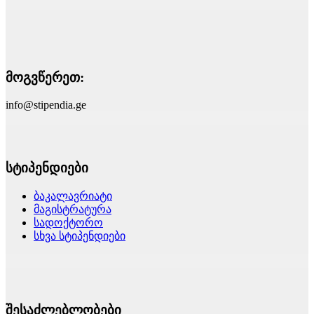
მოგვწერეთ:
info@stipendia.ge
სტიპენდიები
ბაკალავრიატი
მაგისტრატურა
სადოქტორო
სხვა სტიპენდიები
შესაძლებლობები