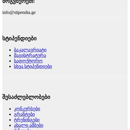
მოგვწერეთ:
info@stipendia.ge
სტიპენდიები
ბაკალავრიატი
მაგისტრატურა
სადოქტორო
სხვა სტიპენდიები
შესაძლებლობები
კონკურსები
გრანტები
ტრენინგები
ახალი ამბები