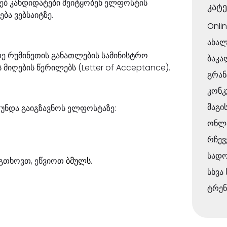
ებ კანდიდატები შეიტყობენ ელფოსტის
კატ
ბა ვებსაიტზე.
Onli
ახალ
დე რუმინეთის განათლების სამინისტრო
ბაკა
მიღების წერილებს (Letter of Acceptance).
გრან
კონკ
მაგი
 უნდა გაიგზავნოს ელფოსტაზე:
ონლა
რჩევ
სად
 გთხოვთ, ეწვიოთ
ბმულს.
სხვა
ტრენ