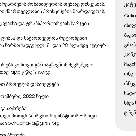
კატ
ესობების მონაწილეობის თემაზე დისკუსიას,
ი მმართველობის პრინციპების მხარდაჭერას.
Onli
კვებისა და ტრანსპორტირების ხარჯებს
ახალ
ბაკა
ილისსა და საქართველოს რეგიონებში
გრან
ფის წარმომადგენელ 18-დან 28 წლამდე აქტიურ
კონკ
მაგი
პირებს ვთხოვთ გამოაგზავნონ შევსებული
ზე: apply@gfsis.org;
ონლა
რჩევ
თ პროექტის დასახელება
სად
ნოემბერი, 2022 წელი
სხვა
გასაუბრება.
ტრენ
ართეთ პროგრამის კოორდინატორს – სოფი
სტა: sbokuchava@gfsis.org
ით ბმულზე
: