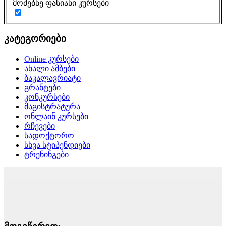
მოძებნე ფასიანი კურსები
კატეგორიები
Online კურსები
ახალი ამბები
ბაკალავრიატი
გრანტები
კონკურსები
მაგისტრატურა
ონლაინ კურსები
რჩევები
სადოქტორო
სხვა სტიპენდიები
ტრენინგები