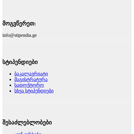
მოგვწერეთ:
info@stipendia.ge
სტიპენდიები
ბაკალავრიატი
მაგისტრატურა
სადოქტორო
სხვა სტიპენდიები
შესაძლებლობები