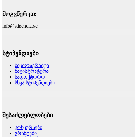
მოგვწერეთ:
info@stipendia.ge
სტიპენდიები
ბაკალავრიატი
მაგისტრატურა
სადოქტორო
სხვა სტიპენდიები
შესაძლებლობები
კონკურსები
გრანტები