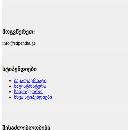
მოგვწერეთ:
info@stipendia.ge
სტიპენდიები
ბაკალავრიატი
მაგისტრატურა
სადოქტორო
სხვა სტიპენდიები
შესაძლებლობები