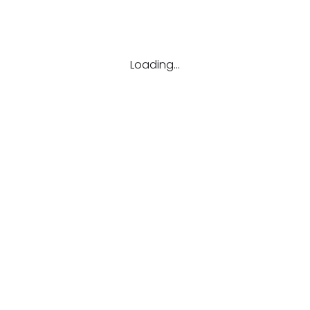
დატოვეთ კომენტარი
თქვენი ელფოსტა არ გამოქვეყნდება.
კომენტარი
Loading...
სახელი
ელფოსტა