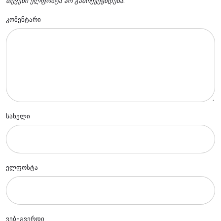
თქვენი ელფოსტა არ გამოქვეყნდება.
კომენტარი
სახელი
ელფოსტა
ვებ-გვერდი