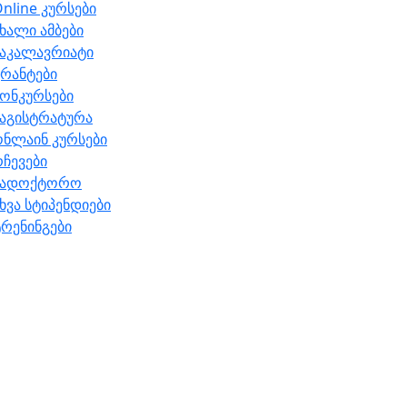
nline კურსები
ხალი ამბები
ბაკალავრიატი
რანტები
ონკურსები
მაგისტრატურა
ონლაინ კურსები
ჩევები
სადოქტორო
ხვა სტიპენდიები
რენინგები