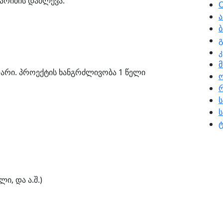
არიბის დაძლევა.
O
ა
გ
კ
არი. პროექტის ხანგრძლივობა 1 წელი
რ
ს
ტ
ი, და ა.შ.)