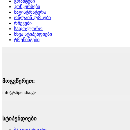
გრანტები
კონკურსები
მაგისტრატურა
ონლაინ კურსები
რჩევები
სადოქტორო
სხვა სტიპენდიები
ტრენინგები
მოგვწერეთ:
info@stipendia.ge
სტიპენდიები
ბაკალავრიატი