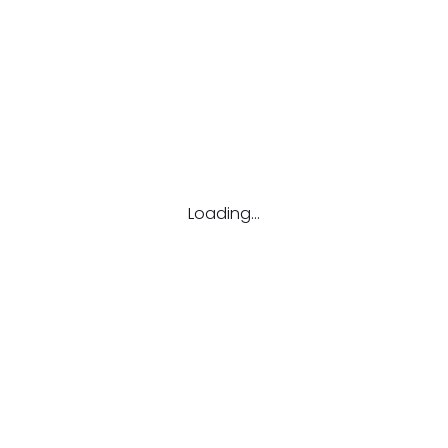
021 წლის 16 აპრილი
 შესახებ იხილეთ
ვებგვერდზე
რმაცია სწავლების მიმართლებასა და
Loading...