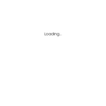
Loading...
მოგვწერეთ:
info@stipendia.ge
სტიპენდიები
ბაკალავრიატი
მაგისტრატურა
სადოქტორო