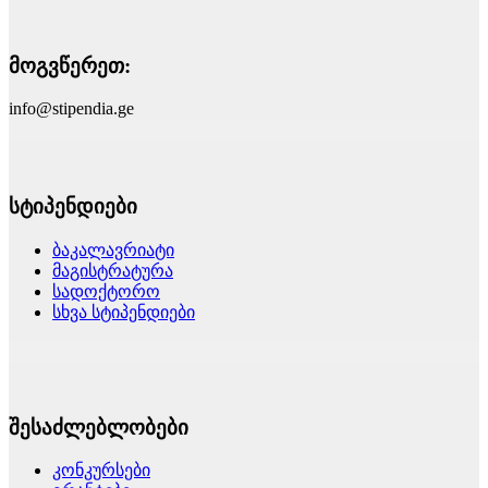
მოგვწერეთ:
info@stipendia.ge
სტიპენდიები
ბაკალავრიატი
მაგისტრატურა
სადოქტორო
სხვა სტიპენდიები
შესაძლებლობები
კონკურსები