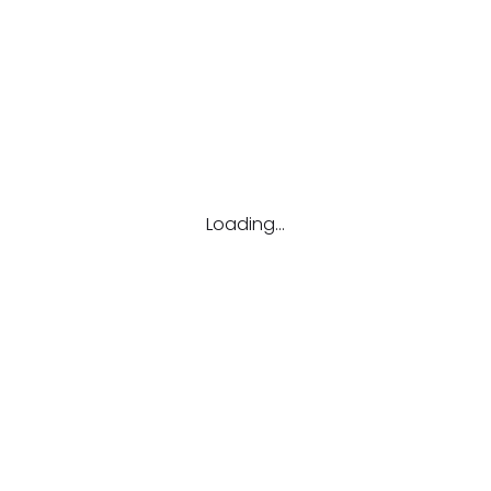
ლზე
.
კატ
Onli
ახალ
ბაკა
გრან
Loading...
კონკ
მაგი
ონლა
რჩევ
სად
სხვა
ტრენ