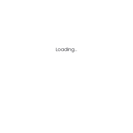
კატ
Onli
ახალ
ბაკა
გრან
Loading...
კონკ
მაგი
ონლა
რჩევ
სად
სხვა
ტრენ