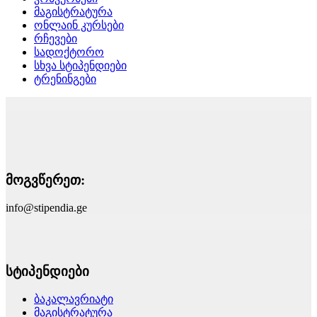
მაგისტრატურა
ონლაინ კურსები
რჩევები
სადოქტორო
სხვა სტიპენდიები
ტრენინგები
მოგვწერეთ:
info@stipendia.ge
სტიპენდიები
ბაკალავრიატი
მაგისტრატურა