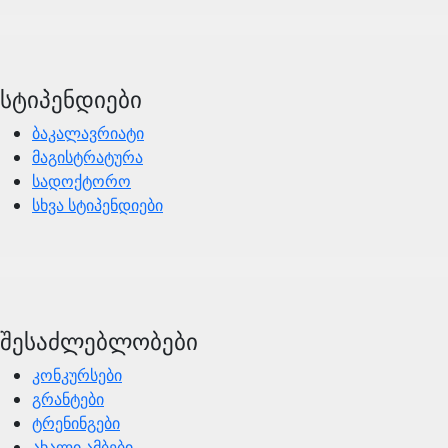
სტიპენდიები
ბაკალავრიატი
მაგისტრატურა
სადოქტორო
სხვა სტიპენდიები
შესაძლებლობები
კონკურსები
გრანტები
ტრენინგები
ახალი ამბები