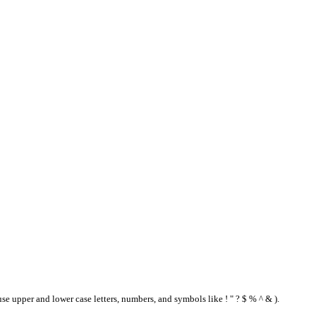
se upper and lower case letters, numbers, and symbols like ! " ? $ % ^ & ).