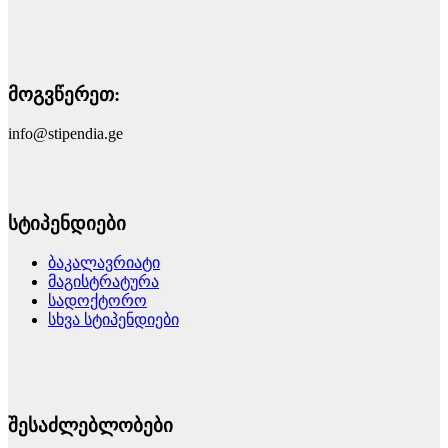
მოგვწერეთ:
info@stipendia.ge
სტიპენდიები
ბაკალავრიატი
მაგისტრატურა
სადოქტორო
სხვა სტიპენდიები
შესაძლებლობები