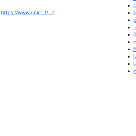
ა
:
https://www.unict.it/…/
გ
კ
რ
ს
ტ