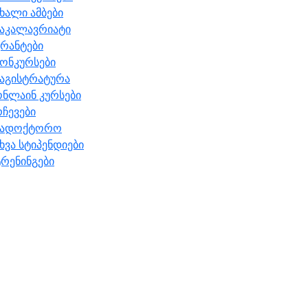
ხალი ამბები
ბაკალავრიატი
რანტები
ონკურსები
მაგისტრატურა
ონლაინ კურსები
ჩევები
სადოქტორო
ხვა სტიპენდიები
რენინგები