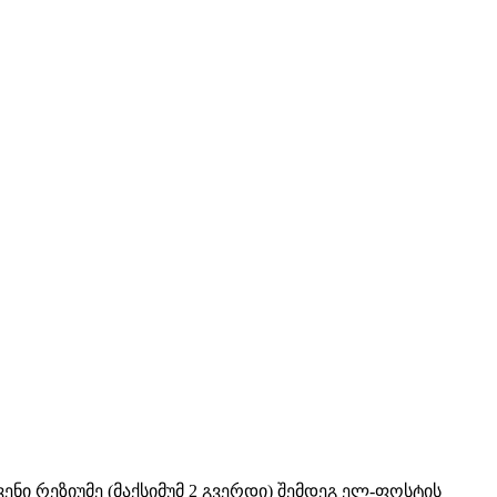
ნი რეზიუმე (მაქსიმუმ 2 გვერდი) შემდეგ ელ-ფოსტის