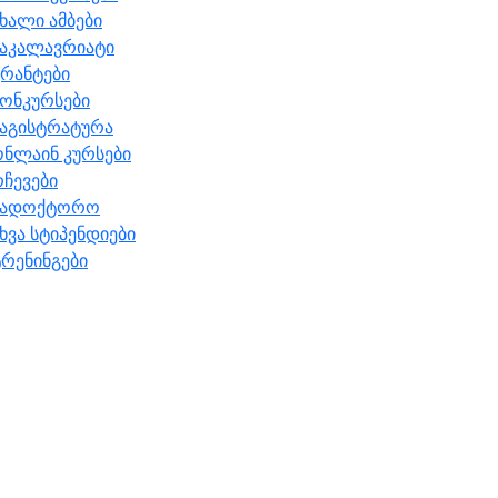
ხალი ამბები
ბაკალავრიატი
რანტები
ონკურსები
მაგისტრატურა
ონლაინ კურსები
ჩევები
სადოქტორო
ხვა სტიპენდიები
რენინგები