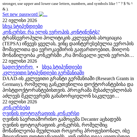
stronger, use upper and lower case letters, numbers, and symbols like ! " ? $ % ^
& ).
Set new password
22 ივლისი 2026
სხვა სტიპენდიები
კონკურსი: რა ელის ევროპის კონტინენტს?
ტრანსევროპული პოლიტიკის კვლევების ასოციაცია
(TEPSA) იწვევს ყველას, ვინც დაინტერესებულია ევროპის
მომავლითა და ევროკავშირის გაფართოებით, მიიღოს
მონაწილეობა კონკურსში „რა მომავალი ელის ევროპის
კონტინენტს?“; მონაწილეები ერთმანეთს გაუზიარებენ
22 ივლისი 2026
საკუთარი იდეებსა და ხედვება, რათა...
სადოქტორო
•
სხვა სტიპენდიები
კვლევითი სტიპენდიები გერმანიაში
DAAD-ის კვლევითი გრანტი გერმანიაში (Research Grants in
Germany), რომელიც განკუთვნილია დოქტორანტებისა და
პოსტდოქტორანტებისთვის. პროგრამა შესაძლებლობას
აძლევს მკვლევრებს განახორციელონ საკვლევი
პროექტი გერმანიის სახელმწიფო ან სახელმწიფო მიერ
22 ივლისი 2026
აღიარებულ უმაღლეს სასწავლებელში / სამეცნიერო-
კონკურსები
კვლევით...
ღვინის ფოტოგრაფიის კონკურსი
ღვინის საერთაშორისო გამოცემა Decanter აცხადებს
ღვინის ფოტოგრაფიის კონკურსს, რომელშიც
მონაწილეობა შეუძლიათ როგორც პროფესიონალ, ისე
მოყვარულ ფოტოგრაფებს. კონკურსი ღიაა ყველასთვის,