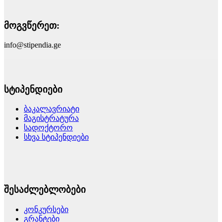
მოგვწერეთ:
info@stipendia.ge
სტიპენდიები
ბაკალავრიატი
მაგისტრატურა
სადოქტორო
სხვა სტიპენდიები
შესაძლებლობები
კონკურსები
გრანტები