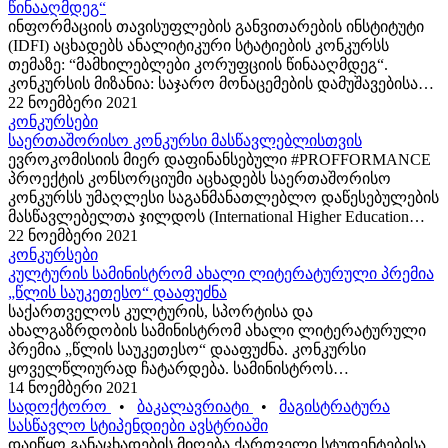
წინააღმდეგ“
ინფორმაციის თავისუფლების განვითარების ინსტიტუტი
(IDFI) აცხადებს ანალიტიკური სტატიების კონკურსს
თემაზე: “მამხილებლები კორუფციის წინააღმდეგ“.
კონკურსის მიზანია: საჯარო მონაცემების დამუშავებისა
და გამოყენების გზით საჯარო დაწესებულებებში
22 ნოემბერი 2021
მამხილებლების ქმედებების წახალისება კორუფციის
კონკურსები
რისკების პრევენციის მიზნით....
საერთაშორისო კონკურსი მასწავლებლისთვის
ევროკომისიის მიერ დაფინანსებული #PROFFORMANCE
პროექტის კონსორციუმი აცხადებს საერთაშორისო
კონკურსს უმაღლესი საგანმანათლებლო დაწესებულების
მასწავლებელთა ჯილდოს (International Higher Education
Teacher Award 2021/2022) მოსაპოვებლად. კონკურსში
22 ნოემბერი 2021
მონაწილეობა შეუძლიათ უმაღლესი განათლების
კონკურსები
საფეხურზე ჩართულ სასწავლო...
კულტურის სამინისტრომ ახალი ლიტერატურული პრემია
„წლის საუკეთესო“ დააფუძნა
საქართველოს კულტურის, სპორტისა და
ახალგაზრდობის სამინისტრომ ახალი ლიტერატურული
პრემია „წლის საუკეთესო“ დააფუძნა. კონკურსი
ყოველწლიურად ჩატარდება. სამინისტროს
ინფორმაციით კონკურსის მიზანია ქართული
14 ნოემბერი 2021
ლიტერატურის განვითარების ხელშეწყობა; ქვეყანაში
სადოქტორო
•
ბაკალავრიატი
•
მაგისტრატურა
საგამომცემლო სექტორის მხარდაჭერა; ხელოვანთა
სასწავლო სტიპენდიები ავსტრიაში
შემოქმედებითი საქმიანობის...
დაიწყო განაცხადების მიღება ქართველი სტუდენტებისა